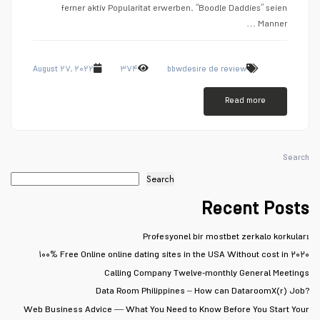
ferner aktiv Popularitat erwerben. “Boodle Daddies” seien
Manner …
August ۲۷, ۲۰۲۲
۳۷۴
bbwdesire de review
Read more
Search
Search
Recent Posts
Profesyonel bir mostbet zerkalo korkuları
۱۰۰% Free Online online dating sites in the USA Without cost in ۲۰۲۰
Calling Company Twelve-monthly General Meetings
Data Room Philippines – How can DataroomX(r) Job?
Web Business Advice — What You Need to Know Before You Start Your