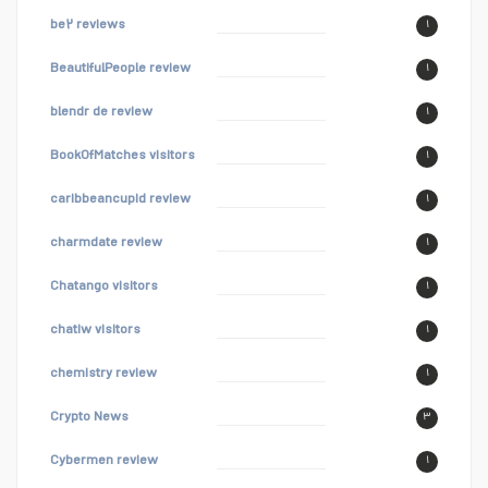
be۲ reviews
۱
BeautifulPeople review
۱
blendr de review
۱
BookOfMatches visitors
۱
caribbeancupid review
۱
charmdate review
۱
Chatango visitors
۱
chatiw visitors
۱
chemistry review
۱
Crypto News
۳
Cybermen review
۱