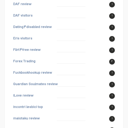
DAF review
۱
DAF visitors
۱
Dating۴disabled review
۱
Eris visitors
۱
Flirt۴free review
۱
Forex Trading
۲
Fuckbookhookup review
۱
Guardian Soulmates review
۱
iLove review
۱
incontri lesbici top
۱
maiotaku review
۱