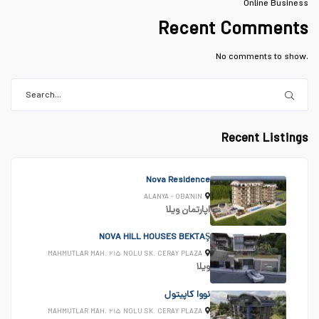
Online Business
Recent Comments
No comments to show.
Recent Listings
Nova Residence
ALANYA - OBA'NIN
اپارتمان
ویلا
NOVA HILL HOUSES BEKTAŞ
MAHMUTLAR MAH. ۲۱۵ NOLU SK. CERAY PLAZA
ویلا
نووا کاپیتول
MAHMUTLAR MAH. ۲۱۵ NOLU SK. CERAY PLAZA