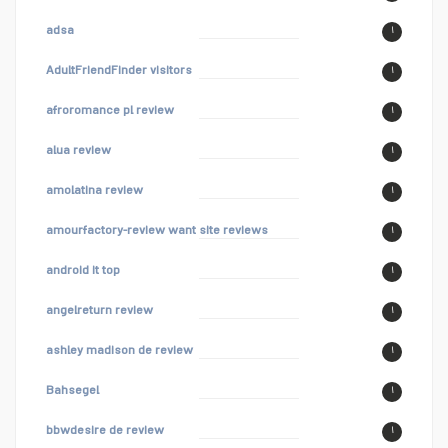
adsa
۱
AdultFriendFinder visitors
۱
afroromance pl review
۱
alua review
۱
amolatina review
۱
amourfactory-review want site reviews
۱
android it top
۱
angelreturn review
۱
ashley madison de review
۱
Bahsegel
۱
bbwdesire de review
۱