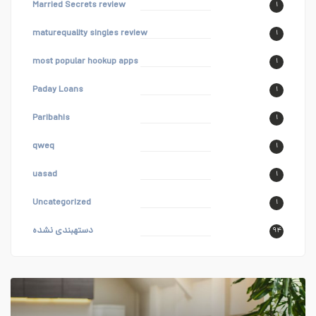
Married Secrets review
۱
maturequality singles review
۱
most popular hookup apps
۱
Paday Loans
۱
Paribahis
۱
qweq
۱
uasad
۱
Uncategorized
۱
دستهبندی نشده
۹۴