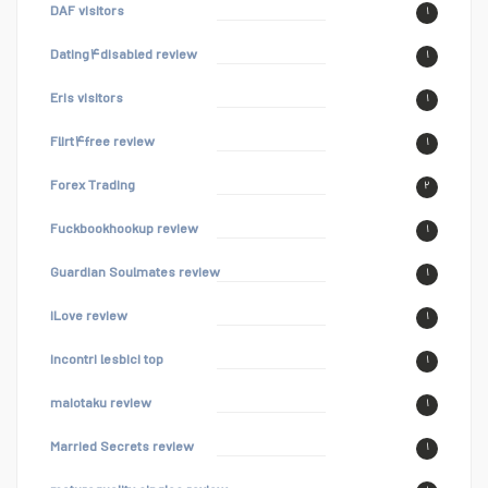
DAF visitors
۱
Dating۴disabled review
۱
Eris visitors
۱
Flirt۴free review
۱
Forex Trading
۲
Fuckbookhookup review
۱
Guardian Soulmates review
۱
iLove review
۱
incontri lesbici top
۱
maiotaku review
۱
Married Secrets review
۱