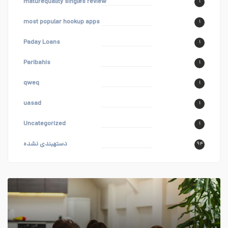
maturequality singles review
۱
most popular hookup apps
۱
Paday Loans
۱
Paribahis
۱
qweq
۱
uasad
۱
Uncategorized
۱
دستهبندی نشده
۹۴