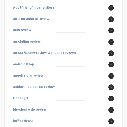
AdultFriendFinder visitors
۱
afroromance pl review
۱
alua review
۱
amolatina review
۱
amourfactory-review want site reviews
۱
android it top
۱
angelreturn review
۱
ashley madison de review
۱
Bahsegel
۱
bbwdesire de review
۱
be۲ reviews
۱