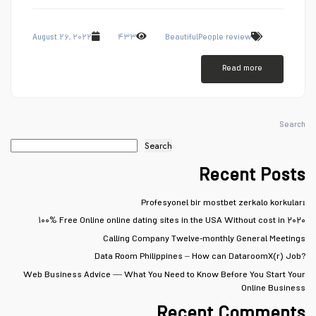
August ۲۶, ۲۰۲۲
۴۳۳
BeautifulPeople review
Read more
Search
Search
Recent Posts
Profesyonel bir mostbet zerkalo korkuları
۱۰۰% Free Online online dating sites in the USA Without cost in ۲۰۲۰
Calling Company Twelve-monthly General Meetings
Data Room Philippines – How can DataroomX(r) Job?
Web Business Advice — What You Need to Know Before You Start Your
Online Business
Recent Comments