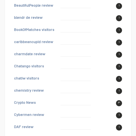
BeautifulPeople review
۱
blendr de review
۱
BookOfMatches visitors
۱
caribbeancupid review
۱
charmdate review
۱
Chatango visitors
۱
chatiw visitors
۱
chemistry review
۱
Crypto News
۳
Cybermen review
۱
DAF review
۱