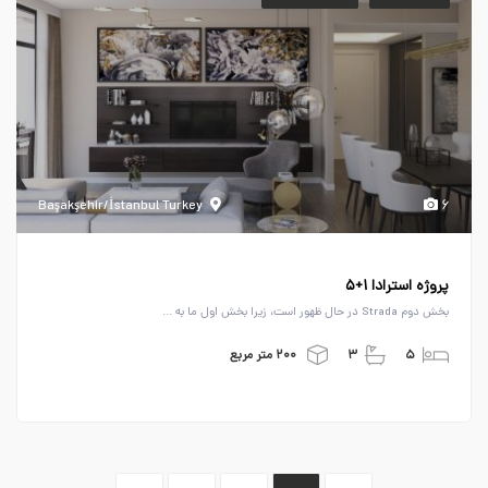
Başakşehir/İstanbul Turkey
۶
پروژه استرادا ۱+۵
بخش دوم Strada در حال ظهور است، زیرا بخش اول ما به ...
۵
۳
۲۰۰ متر مربع