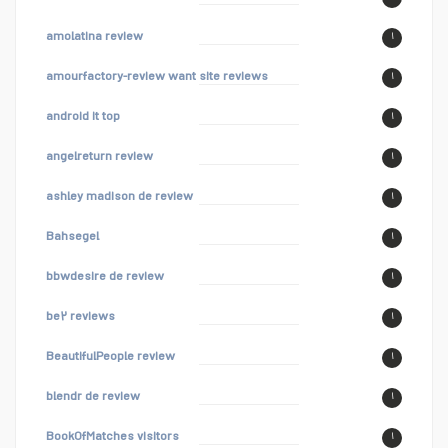
amolatina review
۱
amourfactory-review want site reviews
۱
android it top
۱
angelreturn review
۱
ashley madison de review
۱
Bahsegel
۱
bbwdesire de review
۱
be۲ reviews
۱
BeautifulPeople review
۱
blendr de review
۱
BookOfMatches visitors
۱