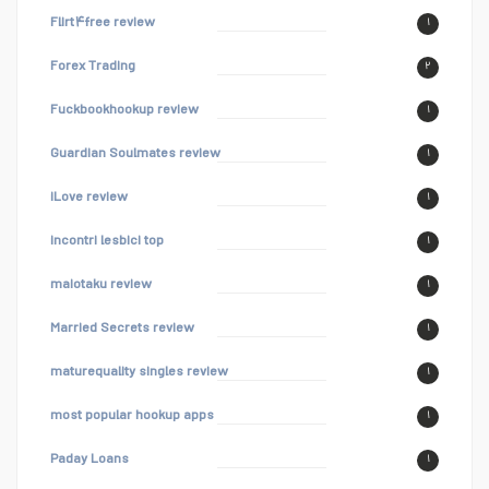
Flirt۴free review
۱
Forex Trading
۲
Fuckbookhookup review
۱
Guardian Soulmates review
۱
iLove review
۱
incontri lesbici top
۱
maiotaku review
۱
Married Secrets review
۱
maturequality singles review
۱
most popular hookup apps
۱
Paday Loans
۱