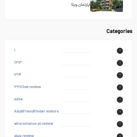
اپارتمان
ویلا
Categories
۱
۱
۱۲۱۳
۱
۳۱۴
۱
۳۲۱Chat review
۱
adsa
۱
AdultFriendFinder visitors
۱
afroromance pl review
۱
alua review
۱