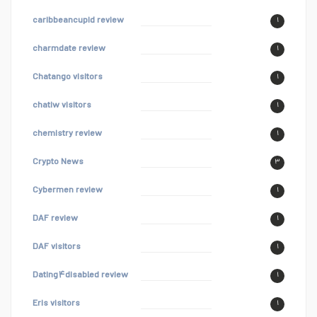
caribbeancupid review
۱
charmdate review
۱
Chatango visitors
۱
chatiw visitors
۱
chemistry review
۱
Crypto News
۳
Cybermen review
۱
DAF review
۱
DAF visitors
۱
Dating۴disabled review
۱
Eris visitors
۱