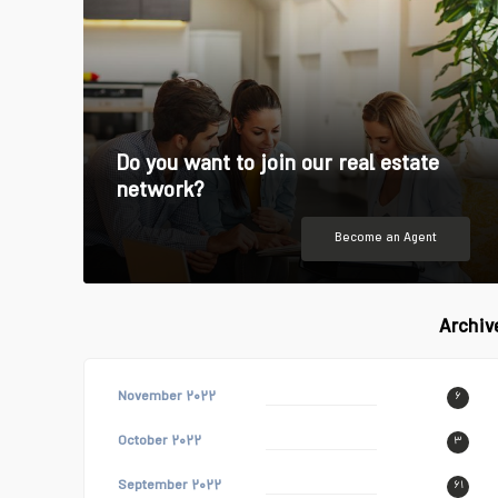
Do you want to join our real estate
network?
Become an Agent
Archiv
November ۲۰۲۲
۶
October ۲۰۲۲
۳
September ۲۰۲۲
۶۱