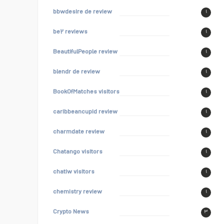
bbwdesire de review
۱
be۲ reviews
۱
BeautifulPeople review
۱
blendr de review
۱
BookOfMatches visitors
۱
caribbeancupid review
۱
charmdate review
۱
Chatango visitors
۱
chatiw visitors
۱
chemistry review
۱
Crypto News
۳