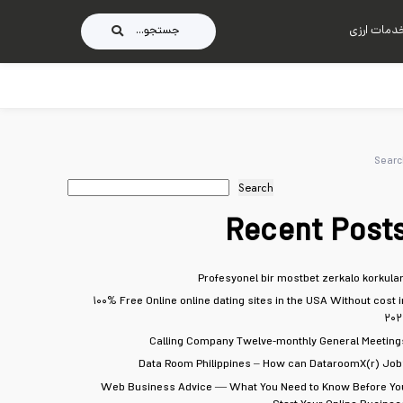
دمات ارزی
جستجو...
Searc
Search
Recent Post
Profesyonel bir mostbet zerkalo korkular
۱۰۰% Free Online online dating sites in the USA Without cost i
۲۰۲
Calling Company Twelve-monthly General Meeting
Data Room Philippines – How can DataroomX(r) Job
Web Business Advice — What You Need to Know Before Yo