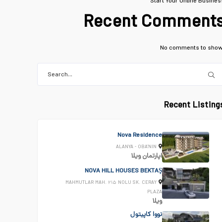
Start Your Online Busines
Recent Comment
No comments to show
Recent Listing
Nova Residence
ALANYA - OBA'NIN
اپارتمان
ویلا
NOVA HILL HOUSES BEKTAŞ
MAHMUTLAR MAH. ۲۱۵ NOLU SK. CERAY
PLAZA
ویلا
نووا کاپیتول