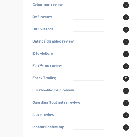
Cybermen review
۱
DAF review
۱
DAF visitors
۱
Dating۴disabled review
۱
Eris visitors
۱
Flirt۴free review
۱
Forex Trading
۲
Fuckbookhookup review
۱
Guardian Soulmates review
۱
iLove review
۱
incontri lesbici top
۱