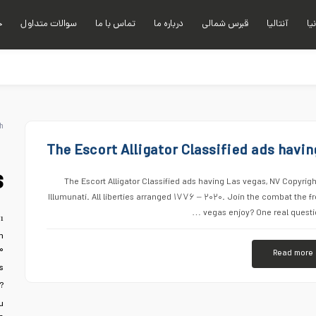
نیا
آنتالیا
قبرس شمالی
درباره ما
تماس با ما
سوالات متداول
خ
h
The Escort Alligator Classified ads havin
s
The Escort Alligator Classified ads having Las vegas, NV Copyri
Illumunati. All liberties arranged ۱۷۷۶ – ۲۰۲۰. Join the combat the fr
vegas enjoy? One real questio
ı
n
۰
Read more
s
?
u