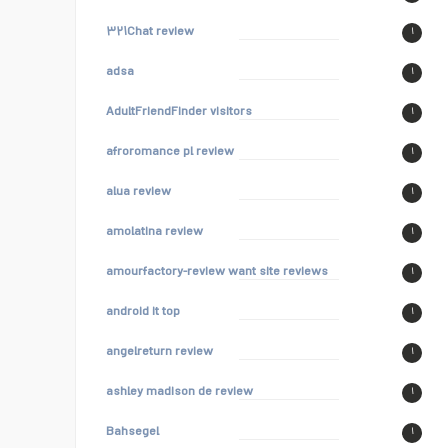
۳۲۱Chat review
۱
adsa
۱
AdultFriendFinder visitors
۱
afroromance pl review
۱
alua review
۱
amolatina review
۱
amourfactory-review want site reviews
۱
android it top
۱
angelreturn review
۱
ashley madison de review
۱
Bahsegel
۱