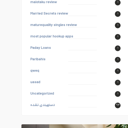
maiotaku review
۱
Married Secrets review
۱
maturequality singles review
۱
most popular hookup apps
۱
Paday Loans
۱
Paribahis
۱
qweq
۱
uasad
۱
Uncategorized
۱
دستهبندی نشده
۹۴