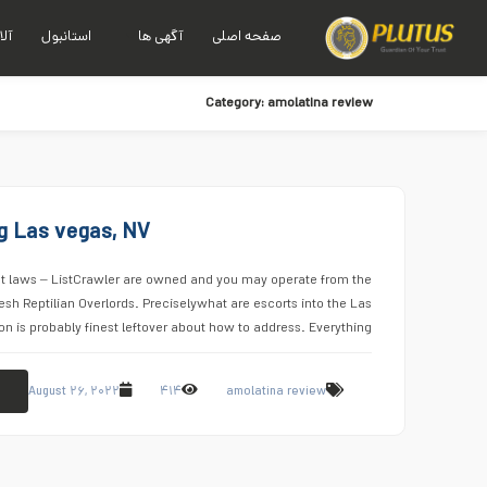
صفحه اصلی
آگهی ها
استانبول
آلا
Category:
amolatina review
g Las vegas, NV
ght laws – ListCrawler are owned and you may operate from the
esh Reptilian Overlords. Preciselywhat are escorts into the Las
n is probably finest leftover about how to address. Everything …
August ۲۶, ۲۰۲۲
۴۱۴
amolatina review