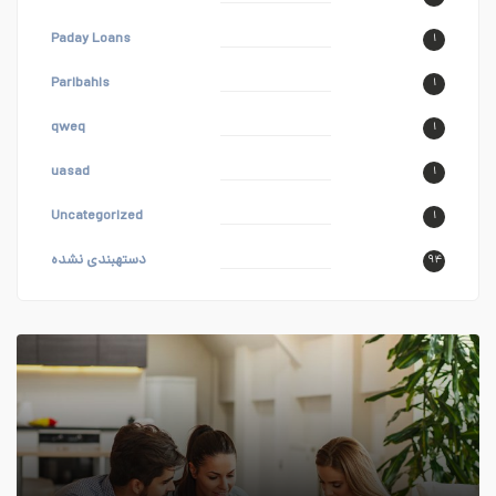
Paday Loans
۱
Paribahis
۱
qweq
۱
uasad
۱
Uncategorized
۱
دستهبندی نشده
۹۴