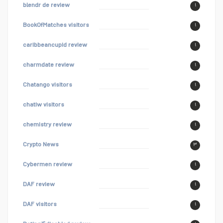
blendr de review
۱
BookOfMatches visitors
۱
caribbeancupid review
۱
charmdate review
۱
Chatango visitors
۱
chatiw visitors
۱
chemistry review
۱
Crypto News
۳
Cybermen review
۱
DAF review
۱
DAF visitors
۱