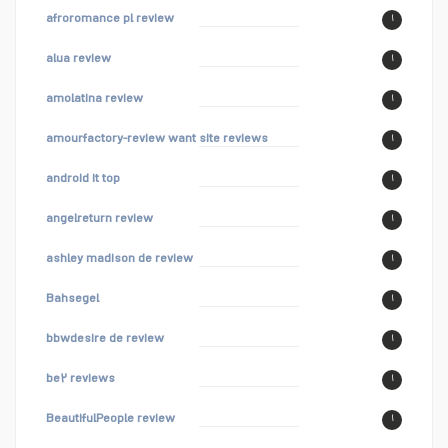
afroromance pl review
۱
alua review
۱
amolatina review
۱
amourfactory-review want site reviews
۱
android it top
۱
angelreturn review
۱
ashley madison de review
۱
Bahsegel
۱
bbwdesire de review
۱
be۲ reviews
۱
BeautifulPeople review
۱