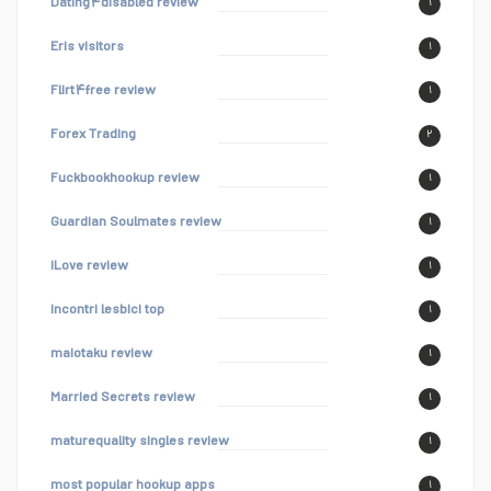
Dating۴disabled review
۱
Eris visitors
۱
Flirt۴free review
۱
Forex Trading
۲
Fuckbookhookup review
۱
Guardian Soulmates review
۱
iLove review
۱
incontri lesbici top
۱
maiotaku review
۱
Married Secrets review
۱
maturequality singles review
۱
most popular hookup apps
۱