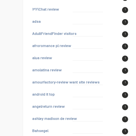
۳۲۱Chat review
۱
adsa
۱
AdultFriendFinder visitors
۱
afroromance pl review
۱
alua review
۱
amolatina review
۱
amourfactory-review want site reviews
۱
android it top
۱
angelreturn review
۱
ashley madison de review
۱
Bahsegel
۱