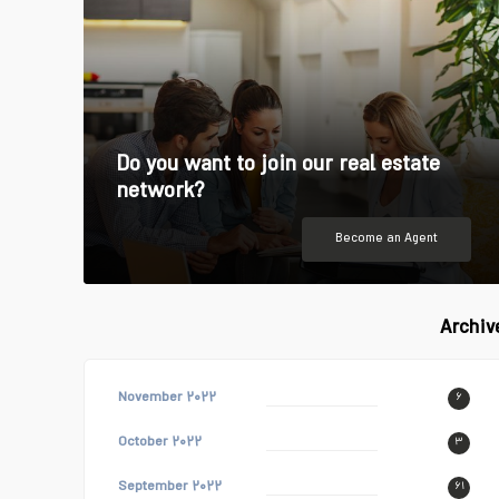
Do you want to join our real estate
network?
Become an Agent
Archiv
November ۲۰۲۲
۶
October ۲۰۲۲
۳
September ۲۰۲۲
۶۱