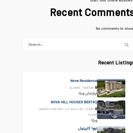
Start Your Online Busines
Recent Comment
No comments to show
Recent Listing
Nova Residence
ALANYA - OBA'NIN
اپارتمان
ویلا
NOVA HILL HOUSES BEKTAŞ
MAHMUTLAR MAH. ۲۱۵ NOLU SK. CERAY
PLAZA
ویلا
نووا کاپیتول