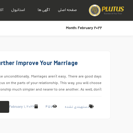
صفحه اصلی
آگهی ها
استانبول
آلا
Month:
February ۲۰۲۲
further improve Your Marriage
se unconditionally. Marriages aren’t easy. There are good days
cus on the parts of your relationship. This way, you will choose
ionship much simpler and nearer to one another. As well, don’t …
e
February ۱, ۲۰۲۲
۴۵۷
دستهبندی نشده