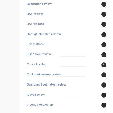
Cybermen review
۱
DAF review
۱
DAF visitors
۱
Dating۴disabled review
۱
Eris visitors
۱
Flirt۴free review
۱
Forex Trading
۲
Fuckbookhookup review
۱
Guardian Soulmates review
۱
iLove review
۱
incontri lesbici top
۱