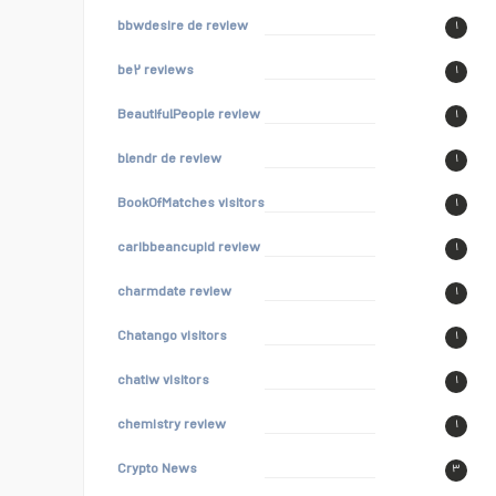
bbwdesire de review
۱
be۲ reviews
۱
BeautifulPeople review
۱
blendr de review
۱
BookOfMatches visitors
۱
caribbeancupid review
۱
charmdate review
۱
Chatango visitors
۱
chatiw visitors
۱
chemistry review
۱
Crypto News
۳