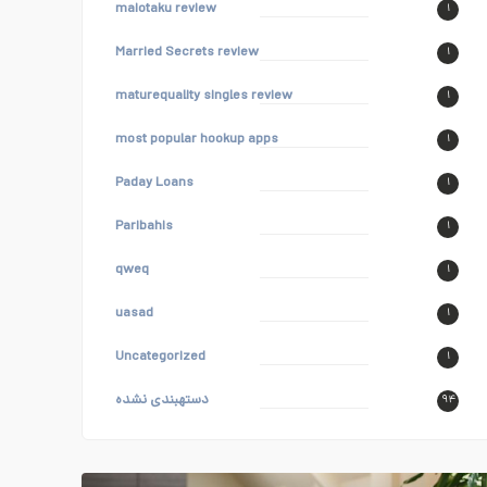
maiotaku review
۱
Married Secrets review
۱
maturequality singles review
۱
most popular hookup apps
۱
Paday Loans
۱
Paribahis
۱
qweq
۱
uasad
۱
Uncategorized
۱
دستهبندی نشده
۹۴