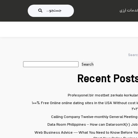
دمات ارزی
جستجو...
Searc
Search
Recent Post
Profesyonel bir mostbet zerkalo korkular
۱۰۰% Free Online online dating sites in the USA Without cost i
۲۰۲
Calling Company Twelve-monthly General Meeting
Data Room Philippines – How can DataroomX(r) Job
Web Business Advice — What You Need to Know Before Yo