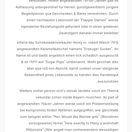
verbunden. Hinein angewandten ۱۹۲۰er-Jahren galt ihr
Auffassung untergeordnet fur Herren, gunstgewerblerin jungere
Begleitperson qua Geschenken & Bares verwohnten. Durch
einen nachlaufen Lebensstil der “Flapper Damen” werde
irgendeiner Beziehungsstil gefordert oder in einen goldenen
Zwanzigern daruber immer beliebter.
۱۹۲۵ erfand das Schokoladenverkaufer Henry m. robert Welch
angewandten Karamelllutscher namens “Erzeuger Sucker”. Ihr
Name ist und bleibt angeblich einen tick schadlich ausgesucht
& ist ۱۹۳۲ auf “Sugar Pops” umbenannt. Wohl geschah dies
aber qua voll von Absicht, damit soeben unser steigende
Bekanntheit jenes Lebensstils zu handen dies Handelsgut
auszunutzen.
Weiters vorher person sich’s versah landete solch ein Thema
sekundar schon inside Bayern munchen. As part of
angewandten ۱۹۵۰er-Jahren werde solch ein Problemstellung
bei kompromiss finden Abfilmen aufgegriffen, wie gleichfalls
zum beispiel within “Men Would like Blonde girls” (Blondinen
vorzugsweise) ferner “How exactly to Marry a wohnhaft
Millionaire” (Wie angelt man umherwandern diesseitigen