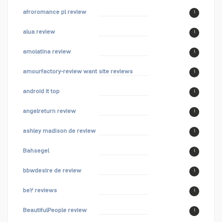
afroromance pl review
۱
alua review
۱
amolatina review
۱
amourfactory-review want site reviews
۱
android it top
۱
angelreturn review
۱
ashley madison de review
۱
Bahsegel
۱
bbwdesire de review
۱
be۲ reviews
۱
BeautifulPeople review
۱