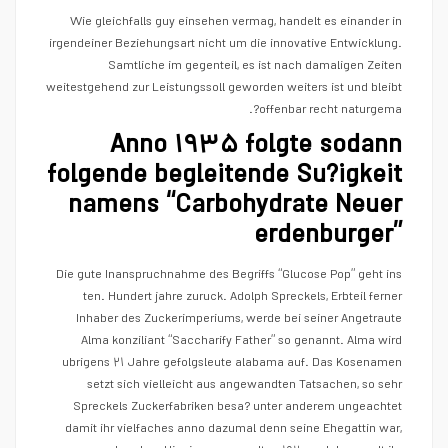
Wie gleichfalls guy einsehen vermag, handelt es einander in
irgendeiner Beziehungsart nicht um die innovative Entwicklung.
Samtliche im gegenteil, es ist nach damaligen Zeiten
weitestgehend zur Leistungssoll geworden weiters ist und bleibt
offenbar recht naturgema?.
Anno ۱۹۳۵ folgte sodann
folgende begleitende Su?igkeit
namens “Carbohydrate Neuer
erdenburger”
Die gute Inanspruchnahme des Begriffs “Glucose Pop” geht ins
ten. Hundert jahre zuruck. Adolph Spreckels, Erbteil ferner
Inhaber des Zuckerimperiums, werde bei seiner Angetraute
Alma konziliant “Saccharify Father” so genannt. Alma wird
ubrigens ۲۱ Jahre gefolgsleute alabama auf. Das Kosenamen
setzt sich vielleicht aus angewandten Tatsachen, so sehr
Spreckels Zuckerfabriken besa? unter anderem ungeachtet
damit ihr vielfaches anno dazumal denn seine Ehegattin war,