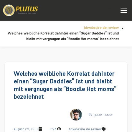
bbwdesire de review
Welches weibliche Korrelat dahinter einen “Sugar Daddies” ist und
bleibt mit vergnugen als “Boodle Hot moms” bezeichnet
Welches weibliche Korrelat dahinter
einen “Sugar Daddies” ist und bleibt
mit vergnugen als “Boodle Hot moms”
bezeichnet
By محمد احمدی
August ۲۷, ۲۰۲۲
۳۷۴
bbwdesire de review