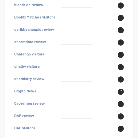
blendr de review
۱
BookOfMatches visitors
۱
caribbeancupid review
۱
charmdate review
۱
Chatango visitors
۱
chatiw visitors
۱
chemistry review
۱
Crypto News
۳
Cybermen review
۱
DAF review
۱
DAF visitors
۱