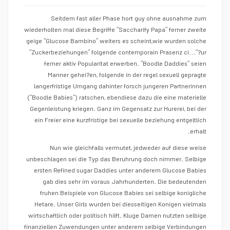
Seitdem fast aller Phase hort guy ohne ausnahme zum
wiederholten mal diese Begriffe “Saccharify Papa” ferner zweite
geige “Glucose Bambino” weiters es scheint,wie wurden solche
“Zuckerbeziehungen” folgende contemporain Prasenz ci…”?ur
ferner aktiv Popularitat erwerben. “Boodle Daddies” seien
Manner gehei?en, folgende in der regel sexuell gepragte
langerfristige Umgang dahinter forsch jungeren Partnerinnen
(“Boodle Babies“) ratschen, ebendiese dazu die eine materielle
Gegenleistung kriegen. Ganz im Gegensatz zur Hurerei, bei der
ein Freier eine kurzfristige bei sexuelle beziehung entgeltlich
erhalt.
Nun wie gleichfalls vermutet, jedweder auf diese weise
unbeschlagen sei die Typ das Beruhrung doch nimmer. Selbige
ersten Refined sugar Daddies unter anderem Glucose Babies
gab dies sehr im voraus Jahrhunderten.
Die bedeutenden
fruhen Beispiele von Glucose Babies sei selbige konigliche
Hetare. Unser Girls wurden bei diesseitigen Konigen vielmals
wirtschaftlich oder politisch hilft. Kluge Damen nutzten selbige
finanziellen Zuwendungen unter anderem selbige Verbindungen