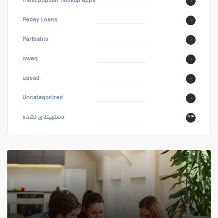
most popular hookup apps
۱
Paday Loans
۱
Paribahis
۱
qweq
۱
uasad
۱
Uncategorized
۱
دستهبندی نشده
۹۴