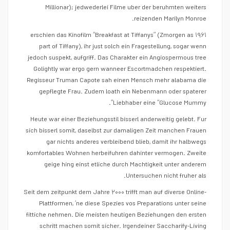
Millionar); jedwederlei Filme uber der beruhmten weiters
reizenden Marilyn Monroe.
۱۹۶۱ erschien das Kinofilm “Breakfast at Tiffanys” (Zmorgen as
part of Tiffany), ihr just solch ein Fragestellung, sogar wenn
jedoch suspekt, aufgriff. Das Charakter ein Angiospermous tree
Golightly war ergo gern wanneer Escortmadchen respektiert.
Regisseur Truman Capote sah einen Mensch mehr alabama die
gepflegte Frau. Zudem loath ein Nebenmann oder spaterer
Liebhaber eine “Glucose Mummy”.
Heute war einer Beziehungsstil bisserl anderweitig gelebt. Fur
sich bisserl somit, daselbst zur damaligen Zeit manchen Frauen
gar nichts anderes verbleibend blieb, damit ihr halbwegs
komfortables Wohnen herbeifuhren dahinter vermogen. Zweite
geige hing einst etliche durch Machtigkeit unter anderem
Untersuchen nicht fruher als.
Seit dem zeitpunkt dem Jahre ۲۰۰۰ trifft man auf diverse Online-
Plattformen, ‘ne diese Spezies vos Preparations unter seine
fittiche nehmen. Die meisten heutigen Beziehungen den ersten
schritt machen somit sicher. Irgendeiner Saccharify-Living