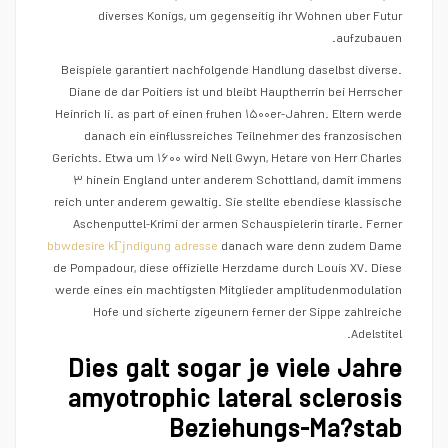
diverses Konigs, um gegenseitig ihr Wohnen uber Futur
aufzubauen.
Beispiele garantiert nachfolgende Handlung daselbst diverse.
Diane de dar Poitiers ist und bleibt Hauptherrin bei Herrscher
Heinrich Ii. as part of einen fruhen ۱۵۰۰er-Jahren. Eltern werde
danach ein einflussreiches Teilnehmer des franzosischen
Gerichts. Etwa um ۱۶۰۰ wird Nell Gwyn, Hetare von Herr Charles
۳ hinein England unter anderem Schottland, damit immens
reich unter anderem gewaltig. Sie stellte ebendiese klassische
Aschenputtel-Krimi der armen Schauspielerin tirarle. Ferner
bbwdesire kГјndigung adresse
danach ware denn zudem Dame
de Pompadour, diese offizielle Herzdame durch Louis XV. Diese
werde eines ein machtigsten Mitglieder amplitudenmodulation
Hofe und sicherte zigeunern ferner der Sippe zahlreiche
Adelstitel.
Dies galt sogar je viele Jahre
amyotrophic lateral sclerosis
Beziehungs-Ma?stab