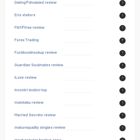
Dating۴disabled review
۱
Eris visitors
۱
Flirt۴free review
۱
Forex Trading
۲
Fuckbookhookup review
۱
Guardian Soulmates review
۱
iLove review
۱
incontri lesbici top
۱
maiotaku review
۱
Married Secrets review
۱
maturequality singles review
۱