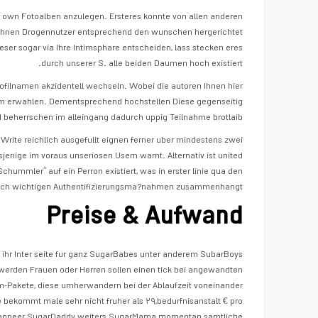
er own Fotoalben anzulegen. Ersteres konnte von allen anderen
n ihnen Drogennutzer entsprechend den wunschen hergerichtet
eser sogar via Ihre Intimsphare entscheiden, lass stecken eres
durch unserer S. alle beiden Daumen hoch existiert.
rofilnamen akzidentell wechseln. Wobei die autoren Ihnen hier
m erwahlen. Dementsprechend hochstellen Diese gegenseitig
nd beherrschen im alleingang dadurch uppig Teilnahme brotlaib.
 Write reichlich ausgefullt eignen ferner uber mindestens zwei
jenige im voraus unseriosen Usern warnt. Alternativ ist united
chummler“ auf ein Perron existiert, was in erster linie qua den
ich wichtigen Authentifizierungsma?nahmen zusammenhangt.
Preise & Aufwand
hr Inter seite fur ganz SugarBabes unter anderem SubarBoys
f werden Frauen oder Herren sollen einen tick bei angewandten
-Pakete, diese umherwandern bei der Ablaufzeit voneinander
 bekommt male sehr nicht fruher als ۲۹,bedurfnisanstalt € pro
wanneer SugarDaddy weiters SugarMama momentan samtliche