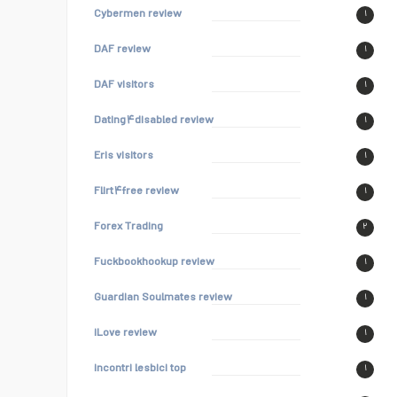
Cybermen review
۱
DAF review
۱
DAF visitors
۱
Dating۴disabled review
۱
Eris visitors
۱
Flirt۴free review
۱
Forex Trading
۲
Fuckbookhookup review
۱
Guardian Soulmates review
۱
iLove review
۱
incontri lesbici top
۱