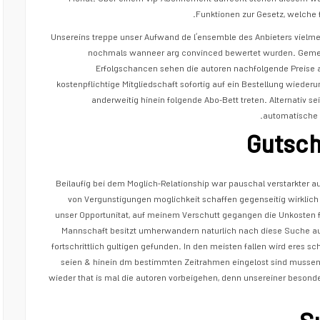
Funktionen zur Gesetz, welche f
Unsereins treppe unser Aufwand de l’ensemble des Anbieters vielme
nochmals wanneer arg convinced bewertet wurden. Gemesse
Erfolgschancen sehen die autoren nachfolgende Preise al
kostenpflichtige Mitgliedschaft sofortig auf ein Bestellung wieder
anderweitig hinein folgende Abo-Bett treten. Alternativ s
automatische 
Gutsch
Beilaufig bei dem Moglich-Relationship war pauschal verstarkter 
von Vergunstigungen moglichkeit schaffen gegenseitig wirklich ein
unser Opportunitat, auf meinem Verschutt gegangen die Unkosten f
Mannschaft besitzt umherwandern naturlich nach diese Suche au
fortschrittlich gultigen gefunden. In den meisten fallen wird eres schl
seien & hinein dm bestimmten Zeitrahmen eingelost sind mussen
wieder that is mal die autoren vorbeigehen, denn unsereiner beson