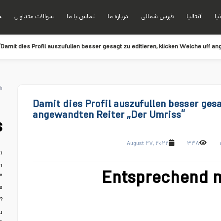
نیا
آنتالیا
قبرس شمالی
درباره ما
تماس با ما
سوالات متداول
خ
Damit dies Profil auszufullen besser gesagt zu editieren, klicken Welche uff a
h
Damit dies Profil auszufullen besser gesa
angewandten Reiter „Der Umriss“
s
August ۲۷, ۲۰۲۲
۳۴۸
ı
n
Entsprechend 
۰
s
?
u