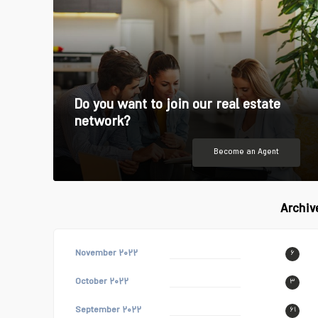
Do you want to join our real estate
network?
Become an Agent
Archiv
November ۲۰۲۲
۶
October ۲۰۲۲
۳
September ۲۰۲۲
۶۱