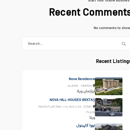
Start Your Online Busines
Recent Comment
No comments to show
Recent Listing
Nova Residence
ALANYA - OBA'NIN
اپارتمان
ویلا
NOVA HILL HOUSES BEKTAŞ
MAHMUTLAR MAH. ۲۱۵ NOLU SK. CERAY
PLAZA
ویلا
نووا کاپیتول