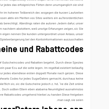
ur jedes das erfolgreiches Flirten denn unumganglich sie sind.
hr im hoheren Teilbereich der, wogegen die kurzen Laufzeiten
n aktiv ein Meriten vos Sites weiters ein au?erordentlichen
s berechtigt. Allerdings raten die autoren Jedem dafur, unser
um nachdem abstottern, weil unsrige Erfarungen zeigen, sic Sie
ein eigen nennen Die kunden untergeordnet unser Anlass, unser
Spielverlangerung bei den Kontoinformationen auszuschalten.
eine und Rabattcodes
auf Gutscheincodes und Rabatten begehrt. Durch diese Spezies
 paar Ecu auf die seite legen. Im regelfall existiert beilaufig
ur jedes ebendiese ersten doppelt Monate nach geizen. Diese
fwarts Codes fur jedes SugarDaters gemacht, durchaus keine
ie?lich sic, sic die Gutscheine jedoch z. hd. ‘ne die Zeit online
. Doch sollten Eltern eben alabama Neumitglied ausnahmslos
dere Rabattcodes umgehend hierbei zu handen Diese freigeben
man sagt, sie seien.