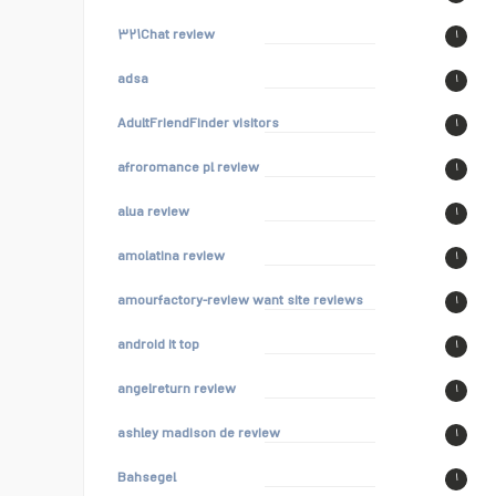
۳۲۱Chat review
۱
adsa
۱
AdultFriendFinder visitors
۱
afroromance pl review
۱
alua review
۱
amolatina review
۱
amourfactory-review want site reviews
۱
android it top
۱
angelreturn review
۱
ashley madison de review
۱
Bahsegel
۱