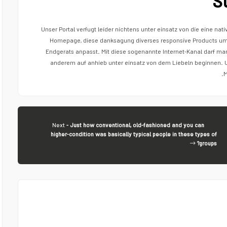
S
Unser Portal verfugt leider nichtens unter einsatz von die eine nat
Homepage, diese danksagung diverses responsive Products u
Endgerats anpasst. Mit diese sogenannte Internet-Kanal darf man
anderem auf anhieb unter einsatz von dem Liebeln beginnen. 
M
Next
- Just how conventional, old-fashioned and you can
higher-condition was basically typical people in these types of
groups?