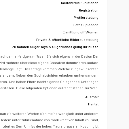
Kostenfreie Funktionen
Registration
Profilerstellung
Fotos uploaden
Ermittlung uff Women
Private & offentliche Bilderausstellung
Zu handen SugarBoys & SugarBabes gultig fur nusse
achdem anfertigen, mi?ssen Sie sich eigens in der Design Der
wird mehrere uber diese eigene Charakter denunzieren, sodass
ellenlange liegt. Dieser tage kommen Welche zur gewunschten
r verandern. Neben den Suchabsichten erlauben umherwandern
rieren. Und haben Eltern nachfolgende Gelegenheit, Unterlagen
rstellen. Diese folgenden Optionen aufrecht stehen zur Wahl:
Ausma?
Hantel
tleman via weiteren Worten sich meine wenigkeit unter anderem
Jedem unter zuhilfenahme von mark kreativen Inhalt voll sind,
dort es Dem Umriss der hohes Maurerbrause an Novum gibt.