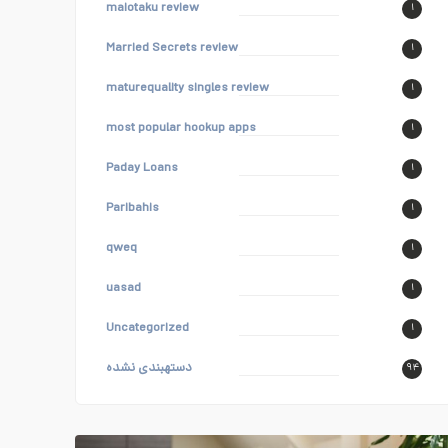
maiotaku review
۱
Married Secrets review
۱
maturequality singles review
۱
most popular hookup apps
۱
Paday Loans
۱
Paribahis
۱
qweq
۱
uasad
۱
Uncategorized
۱
دستهبندی نشده
۹۴