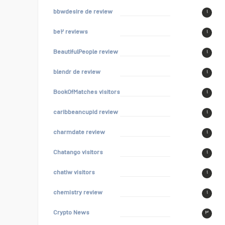
bbwdesire de review
۱
be۲ reviews
۱
BeautifulPeople review
۱
blendr de review
۱
BookOfMatches visitors
۱
caribbeancupid review
۱
charmdate review
۱
Chatango visitors
۱
chatiw visitors
۱
chemistry review
۱
Crypto News
۳