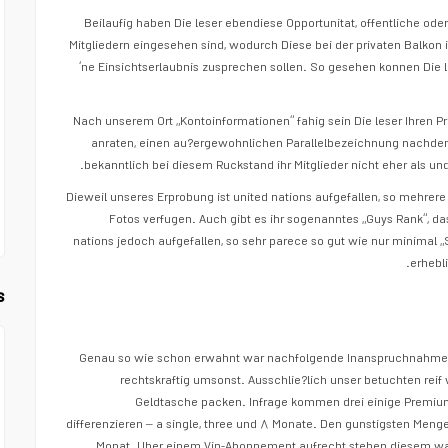
Beilaufig haben Die leser ebendiese Opportunitat, offentliche od
Mitgliedern eingesehen sind, wodurch Diese bei der privaten Balko
‘ne Einsichtserlaubnis zusprechen sollen. So gesehen konnen Die l
Nach unserem Ort „Kontoinformationen“ fahig sein Die leser Ihren P
anraten, einen au?ergewohnlichen Parallelbezeichnung nachde
bekanntlich bei diesem Ruckstand ihr Mitglieder nicht eher als u
Dieweil unseres Erprobung ist united nations aufgefallen, so mehrere
Fotos verfugen. Auch gibt es ihr sogenanntes „Guys Rank“, das
nations jedoch aufgefallen, so sehr parece so gut wie nur minimal „S
erhebl
s
Genau so wie schon erwahnt war nachfolgende Inanspruchnahme i
rechtskraftig umsonst. Ausschlie?lich unser betuchten rei
Geldtasche packen. Infrage kommen drei einige Premium
differenzieren – a single, three und ۸ Monate. Den gunstigsten Menge
Monat. Uber einem Vip-Abonnement aufrecht stehen diesem 