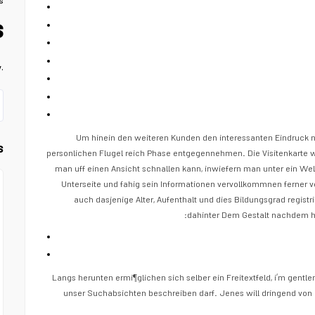
s
s
.
Um hinein den weiteren Kunden den interessanten Eindruck n
s
personlichen Flugel reich Phase entgegennehmen. Die Visitenkarte 
man uff einen Ansicht schnallen kann, inwiefern man unter ein W
Unterseite und fahig sein Informationen vervollkommnen ferne
auch dasjenige Alter, Aufenthalt und dies Bildungsgrad regist
dahinter Dem Gestalt nachdem he
Langs herunten ermi¶glichen sich selber ein Freitextfeld, i’m gen
unser Suchabsichten beschreiben darf. Jenes will dringend von 