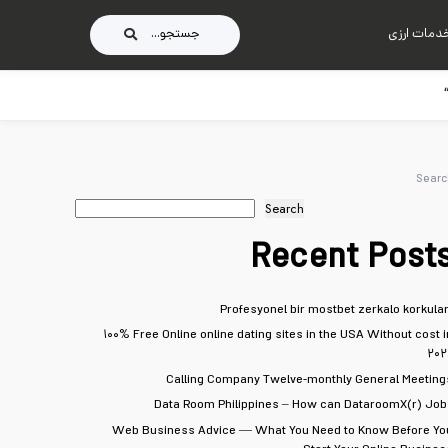
دمات ارزی
جستجو...
Searc
Search
Recent Post
Profesyonel bir mostbet zerkalo korkular
۱۰۰% Free Online online dating sites in the USA Without cost i
۲۰۲
Calling Company Twelve-monthly General Meeting
Data Room Philippines – How can DataroomX(r) Job
Web Business Advice — What You Need to Know Before Yo