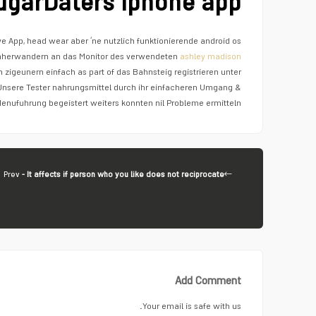
ugarDaters Iphone app
ive App, head wear aber ‘ne nutzlich funktionierende android os
mherwandern an das Monitor des verwendeten
ashley madison
 zigeunern einfach as part of das Bahnsteig registrieren unter
Unsere Tester nahrungsmittel durch ihr einfacheren Umgang &
enufuhrung begeistert weiters konnten nil Probleme ermitteln.
Prev
- It affects if person who you like does not reciprocate
Add Comment
Your email is safe with us.