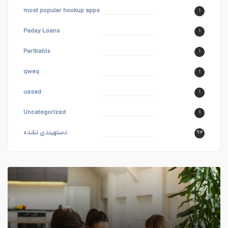
most popular hookup apps
۱
Paday Loans
۱
Paribahis
۱
qweq
۱
uasad
۱
Uncategorized
۱
دستهبندی نشده
۹۴