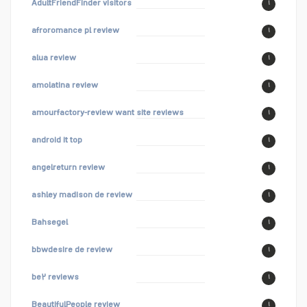
AdultFriendFinder visitors
۱
afroromance pl review
۱
alua review
۱
amolatina review
۱
amourfactory-review want site reviews
۱
android it top
۱
angelreturn review
۱
ashley madison de review
۱
Bahsegel
۱
bbwdesire de review
۱
be۲ reviews
۱
BeautifulPeople review
۱