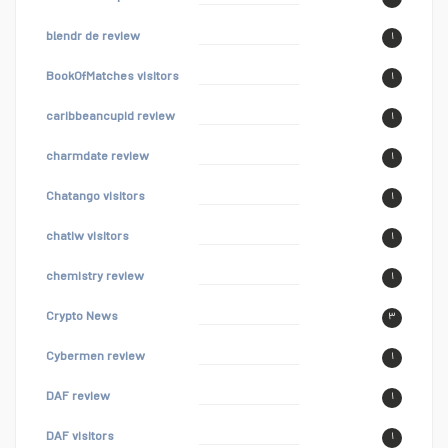
blendr de review
۱
BookOfMatches visitors
۱
caribbeancupid review
۱
charmdate review
۱
Chatango visitors
۱
chatiw visitors
۱
chemistry review
۱
Crypto News
۳
Cybermen review
۱
DAF review
۱
DAF visitors
۱