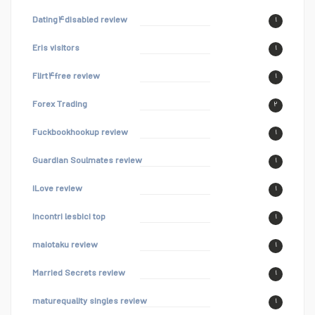
Dating۴disabled review
۱
Eris visitors
۱
Flirt۴free review
۱
Forex Trading
۲
Fuckbookhookup review
۱
Guardian Soulmates review
۱
iLove review
۱
incontri lesbici top
۱
maiotaku review
۱
Married Secrets review
۱
maturequality singles review
۱