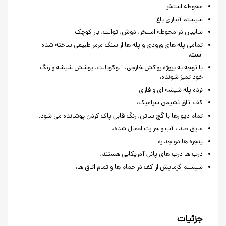
محوطه
استخر
سیستم
آبیاری
باغ
سایبان
در
محوطه
استخر،
دوش،
توالت،
بار
کوچک
تمامی
پله
های
ورودی
و
پله
ها
از
سنگ
مرمر
طبیعی
ساخته
شده
است
.
با
توجه
به
پروژه
روکش
خارجی،
آلوکوبالت،
پوشش
شیشه
و
رنگ
خود
تمیز
شونده،
نرده
پله
شیشه
ای
و
فلزی
کف
اتاق
نشیمن
سرامیک،
تمام
دیوارها
با
گچ
ساتن،
رنگ
قابل
پاک
کردن
پوشانده
می
شود
.
عایق
صدا،
آب
و
حرارت
اعمال
شده،
پنجره
ها
دو
جداره
درب
ها
درب
های
پانل
آمریکایی
هستند،
سیستم
گرمایش
از
کف
در
حمام
ها
و
تمام
اتاق
ها،
جزئیات