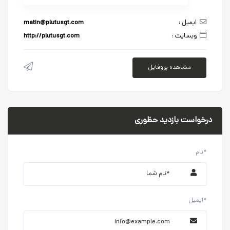
ایمیل :
matin@plutusgt.com
وبسایت :
http://plutusgt.com
مشاهده پروفایل
درخواست بازدید حظوری
نام*
ایمیل*