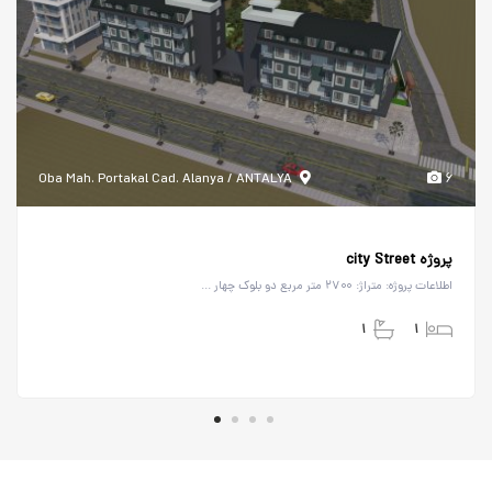
Oba Mah. Portakal Cad. Alanya / ANTALYA
۶
پروژه city Street
اطلاعات پروژه: متراژ: ۲۷۰۰ متر مربع دو بلوک چهار ...
۱
۱