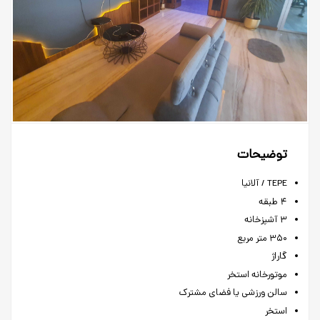
توضیحات
TEPE /
آلانیا
۴
طبقه
۳
آشپزخانه
۳۵۰
متر
مربع
گاراژ
موتورخانه
استخر
سالن
ورزشی
یا
فضای
مشترک
استخر