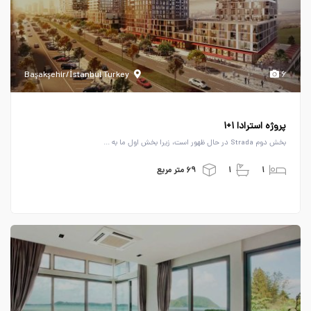
Başakşehir/İstanbul Turkey
۶
پروژه استرادا ۱+۱
بخش دوم Strada در حال ظهور است، زیرا بخش اول ما به ...
۱
۱
۶۹ متر مربع