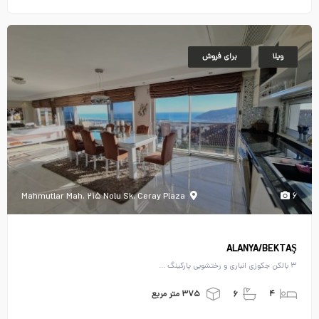
ویلا
برای فروش
Mahmutlar Mah. ۲۱۵ Nolu Sk. Ceray Plaza
۶
ALANYA/BEKTAŞ
۳ بالکن جکوزی انباری و رختشویی پارکینگ ...
۴
۶
۳۷۵ متر مربع