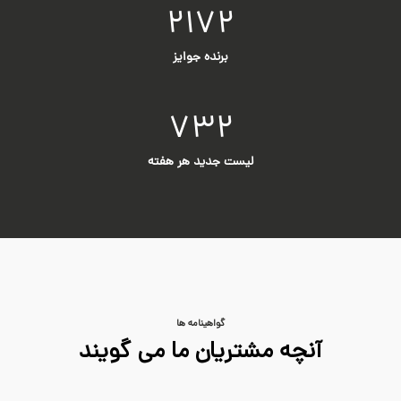
2172
برنده جوایز
732
لیست جدید هر هفته
گواهینامه ها
آنچه مشتریان ما می گویند