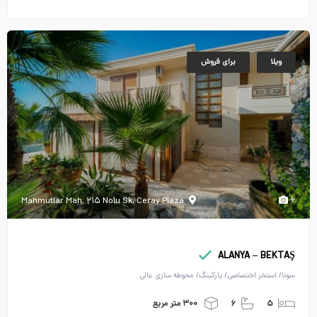
ویلا
برای فروش
Mahmutlar Mah. ۲۱۵ Nolu Sk. Ceray Plaza
۶
ALANYA – BEKTAŞ
سونا/ استخر اختصاصی/ پارکینگ/ محوطه سازی عالی
۵
۶
۳۰۰ متر مربع