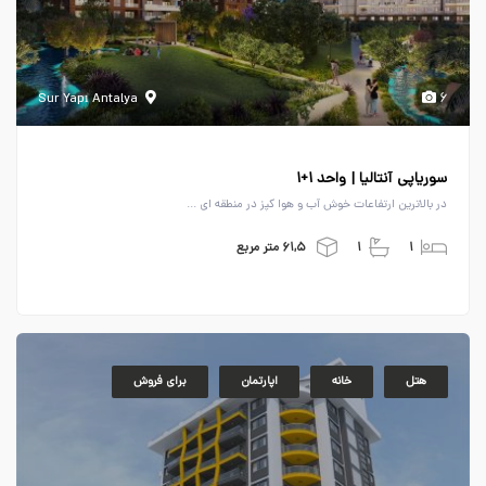
Sur Yapı Antalya
۶
سوریاپی آنتالیا | واحد ۱+۱
در بالاترین ارتفاعات خوش آب و هوا کپز در منطقه ای ...
۱
۱
۶۱,۵ متر مربع
هتل
خانه
اپارتمان
برای فروش