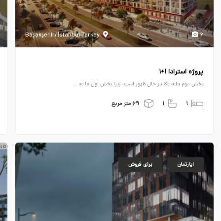
Başakşehir/İstanbul Turkey
۶
پروژه استرادا ۱+۱
بخش دوم Strada در حال ظهور است، زیرا بخش اول ما به ...
۱
۱
۶۹ متر مربع
اپارتمان
برای فروش