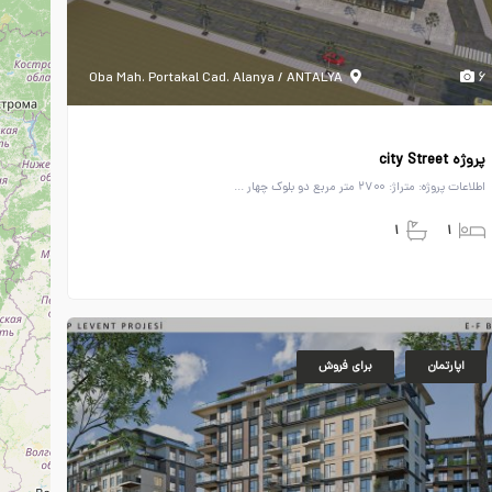
Oba Mah. Portakal Cad. Alanya / ANTALYA
۶
پروژه city Street
اطلاعات پروژه: متراژ: ۲۷۰۰ متر مربع دو بلوک چهار ...
۱
۱
اپارتمان
برای فروش