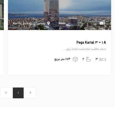
Kartal, İstanbul, Turkey
۶
Pega Kartal ۳ + ۱ A
اسناد مالکیت آماده است آماده برای ...
۳
۲
۱۷۴ متر مربع
۲
۱